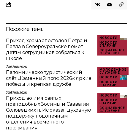
Похожие темы
НОВОСТИ
Приход храма апостолов Петра и
НОВОСТИ
Павла в Североуральске помог
ЕПАРХИИ
СОЦИАЛЬНОЕ
детям сотрудников собраться к
СЛУЖЕНИЕ
школе
05/08/2026
МОЛОДЁЖНОЕ
Паломническо‑туристический
СЛУЖЕНИЕ
слёт «Каменный пояс‑2026»: яркие
НОВОСТИ
НОВОСТИ
победы и крепкая дружба
ЕПАРХИИ
05/08/2026
НОВОСТИ
Приход во имя святых
НОВОСТИ
преподобных Зосимы и Савватия
ЕПАРХИИ
СОЦИАЛЬНОЕ
Соловецких п. Ис оказал духовную
СЛУЖЕНИЕ
поддержку подопечным
отделения временного
проживания