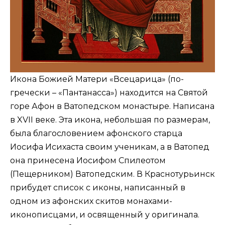
Икона Божией Матери «Всецарица» (по-
гречески – «Пантанасса») находится на Святой
горе Афон в Ватопедском монастыре. Написана
в XVII веке. Эта икона, небольшая по размерам,
была благословением афонского старца
Иосифа Исихаста своим ученикам, а в Ватопед
она принесена Иосифом Спилеотом
(Пещерником) Ватопедским. В Краснотурьинск
прибудет список с иконы, написанный в
одном из афонских скитов монахами-
иконописцами, и освященный у оригинала.