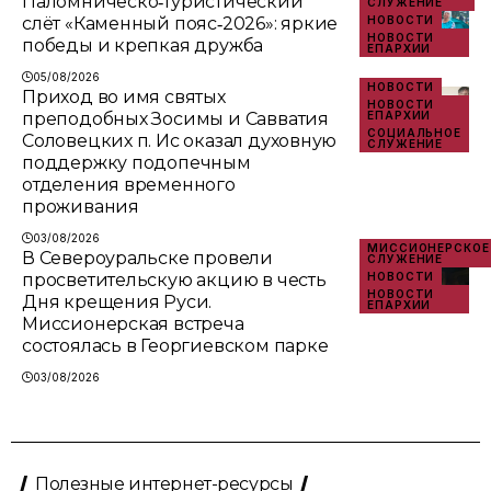
Паломническо‑туристический
СЛУЖЕНИЕ
слёт «Каменный пояс‑2026»: яркие
НОВОСТИ
НОВОСТИ
победы и крепкая дружба
ЕПАРХИИ
05/08/2026
НОВОСТИ
Приход во имя святых
НОВОСТИ
преподобных Зосимы и Савватия
ЕПАРХИИ
СОЦИАЛЬНОЕ
Соловецких п. Ис оказал духовную
СЛУЖЕНИЕ
поддержку подопечным
отделения временного
проживания
03/08/2026
МИССИОНЕРСКОЕ
В Североуральске провели
СЛУЖЕНИЕ
просветительскую акцию в честь
НОВОСТИ
НОВОСТИ
Дня крещения Руси.
ЕПАРХИИ
Миссионерская встреча
состоялась в Георгиевском парке
03/08/2026
Полезные интернет-ресурсы