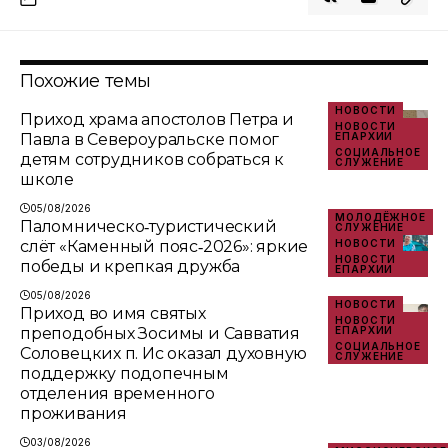
Похожие темы
НОВОСТИ
Приход храма апостолов Петра и
НОВОСТИ
Павла в Североуральске помог
ЕПАРХИИ
СОЦИАЛЬНОЕ
детям сотрудников собраться к
СЛУЖЕНИЕ
школе
05/08/2026
МОЛОДЁЖНОЕ
Паломническо‑туристический
СЛУЖЕНИЕ
слёт «Каменный пояс‑2026»: яркие
НОВОСТИ
НОВОСТИ
победы и крепкая дружба
ЕПАРХИИ
05/08/2026
НОВОСТИ
Приход во имя святых
НОВОСТИ
преподобных Зосимы и Савватия
ЕПАРХИИ
СОЦИАЛЬНОЕ
Соловецких п. Ис оказал духовную
СЛУЖЕНИЕ
поддержку подопечным
отделения временного
проживания
03/08/2026