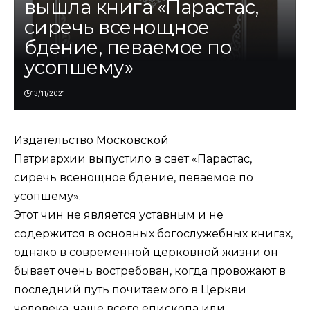
вышла книга «Парастас,
сиречь всенощное
бдение, певаемое по
усопшему»
13/11/2021
Издательство Московской
Патриархии
выпустило в свет «Парастас,
сиречь всенощное бдение, певаемое по
усопшему».
Этот чин не является уставным и не
содержится в основных богослужебных книгах,
однако в современной церковной жизни он
бывает очень востребован, когда провожают в
последний путь почитаемого в Церкви
человека, чаще всего епископа или