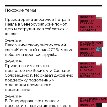
Похожие темы
НОВОСТИ
Приход храма апостолов Петра и
НОВОСТИ
Павла в Североуральске помог
ЕПАРХИИ
СОЦИАЛЬНОЕ
детям сотрудников собраться к
СЛУЖЕНИЕ
школе
05/08/2026
МОЛОДЁЖНОЕ
Паломническо‑туристический
СЛУЖЕНИЕ
слёт «Каменный пояс‑2026»: яркие
НОВОСТИ
НОВОСТИ
победы и крепкая дружба
ЕПАРХИИ
05/08/2026
НОВОСТИ
Приход во имя святых
НОВОСТИ
преподобных Зосимы и Савватия
ЕПАРХИИ
СОЦИАЛЬНОЕ
Соловецких п. Ис оказал духовную
СЛУЖЕНИЕ
поддержку подопечным
отделения временного
проживания
03/08/2026
МИССИОНЕРСКОЕ
В Североуральске провели
СЛУЖЕНИЕ
просветительскую акцию в честь
НОВОСТИ