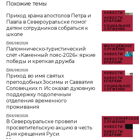
Похожие темы
НОВОСТИ
Приход храма апостолов Петра и
НОВОСТИ
Павла в Североуральске помог
ЕПАРХИИ
СОЦИАЛЬНОЕ
детям сотрудников собраться к
СЛУЖЕНИЕ
школе
05/08/2026
МОЛОДЁЖНОЕ
Паломническо‑туристический
СЛУЖЕНИЕ
слёт «Каменный пояс‑2026»: яркие
НОВОСТИ
НОВОСТИ
победы и крепкая дружба
ЕПАРХИИ
05/08/2026
НОВОСТИ
Приход во имя святых
НОВОСТИ
преподобных Зосимы и Савватия
ЕПАРХИИ
СОЦИАЛЬНОЕ
Соловецких п. Ис оказал духовную
СЛУЖЕНИЕ
поддержку подопечным
отделения временного
проживания
03/08/2026
МИССИОНЕРСКОЕ
В Североуральске провели
СЛУЖЕНИЕ
просветительскую акцию в честь
НОВОСТИ
НОВОСТИ
Дня крещения Руси.
ЕПАРХИИ