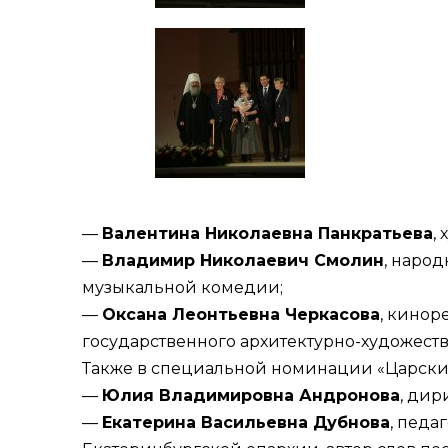
—
Валентина Николаевна Панкратьева
,
—
Владимир Николаевич Смолин
, наро
музыкальной комедии;
—
Оксана Леонтьевна Черкасова
, кинор
государственного архитектурно-художеств
Также в специальной номинации «Царский
—
Юлия Владимировна Андронова
, дир
—
Екатерина Васильевна Дубнова
, педа