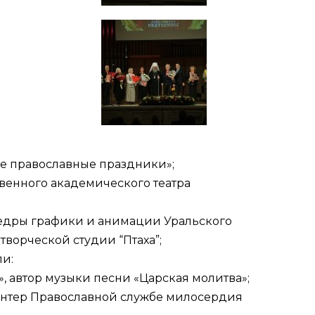
ие православные праздники»;
твенного академического театра
федры графики и анимации Уральского
ворческой студии “Птаха”;
и:
 автор музыки песни «Царская молитва»;
лонтер Православной службе милосердия