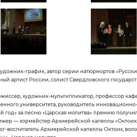
 художник-график, автор серии натюрмортов «Русск
дный артист России, солист Свердловского государс
ежиссер, художник-мультипликатор, профессор ка
енного университета, руководитель инновационно-т
 год» за песню «Царская молитва» премию получил
ижер — хормейстер Архиерейской капеллы «Октоих»,
гог-воспитатель Архиерейской капеллы Октоих, во