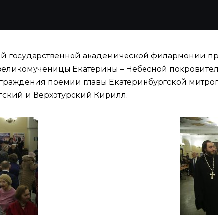
кой государственной академической филармонии пр
еликомученицы Екатерины – Небесной покровител
аграждения премии главы Екатеринбургской митропо
гский и Верхотурский Кирилл.