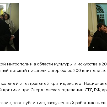
й митрополии в области культуры и искусства в 201
стный детский писатель, автор более 200 книг для 
ыкальный и театральный критик, эксперт Националь
й критики при Свердловском отделении СТД РФ, а
розаик, поэт, публицист, заслуженный работник вы