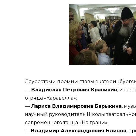
Лауреатами премии главы екатеринбургско
—
Владислав Петрович Крапивин
, изве
отряда «Каравелла»;
—
Лариса Владимировна Барыкина
, муз
научный руководитель Школы театрально
современного танца «На грани»;
—
Владимир Александрович Блинов
, п