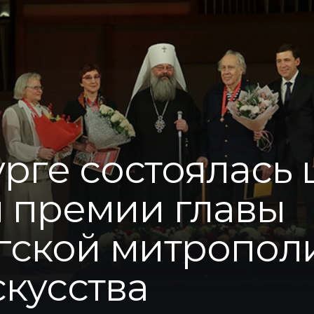
урге состоялась
 премии главы
гской митрополи
скусства