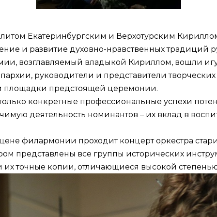
итом Екатеринбургским и Верхотурским Кириллом в
нение и развитие духовно-нравственных традиций р
мии, возглавляемый владыкой Кириллом, вошли иг
пархии, руководители и представители творческих 
й площадки предстоящей церемонии.
столько конкретные профессиональные успехи потен
начимую деятельность номинантов – их вклад в вос
 сцене филармонии проходит концерт оркестра стар
ором представлены все группы исторических инстру
и их точные копии, отличающиеся высокой степенью