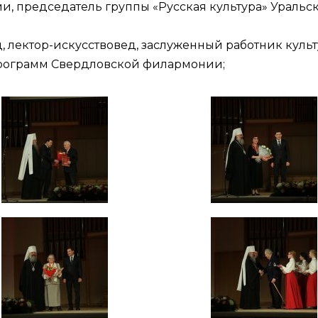
ии, председатель группы «Русская культура» Ураль
д, лектор-искусствовед, заслуженный работник кул
программ Свердловской филармонии;