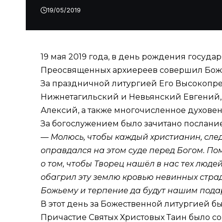
19/05/2019
19 мая 2019 года, в день рождения госуда
Преосвященных архиереев совершил Боже
За праздничной литургией Его Высокопре
Нижнетагильский и Невьянский Евгений,
Алексий, а также многочисленное духове
За богослужением было зачитано
послани
— Молюсь, чтобы каждый христианин, сле
оправдался на этом суде перед Богом. По
о том, чтобы Творец нашёл в нас тех люде
обагрил эту землю кровью невинных страд
Божьему и терпение да будут нашим подар
В этот день за Божественной литургией б
Причастие Святых Христовых Таин было с