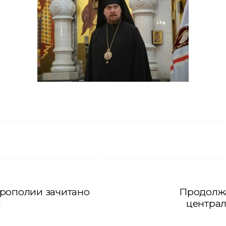
трополии зачитано
Продолжа
а
централ