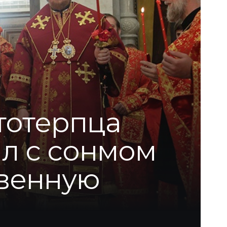
тотерпца
лл с сонмом
твенную