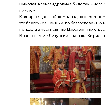
Николая Александровича было так много, 
нижнем.
К алтарю «Царской комнаты», возведенном
это благоукрашенный, по благословению м
придела в честь святых Царственных стра
В завершение Литургии владыка Кирилл п