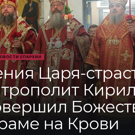
ОВОСТИ ЕПАРХИИ
ения Царя-страс
итрополит Кири
овершил Божес
раме на Крови