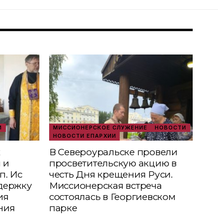
И
МИССИОНЕРСКОЕ СЛУЖЕНИЕ
НОВОСТИ
НОВОСТИ ЕПАРХИИ
х
В Североуральске провели
 и
просветительскую акцию в
п. Ис
честь Дня крещения Руси.
держку
Миссионерская встреча
ия
состоялась в Георгиевском
ния
парке