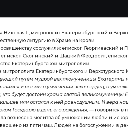
ря Николая II, митрополит Екатеринбургский и Верх
ственную литургию в Храме на Крови.
освященству сослужили: епископ Георгиевский и П
 епископ Скопинский и Шацкий Феодорит, еписко
нство Екатеринбургской митрополии.
е
митрополита Екатеринбургского и Верхотурского 
дующий путём мудрой великомученицы Екатерины и 
молимся и все мы о умягчении злых сердец, о умнож
й, кто будет достоин храма святой великомученицы Е
альцев или остался к ней равнодушным. И вера наш
ком Государю в день его рождения, —
говорится в 
ыла вознесена молитва об умножении любви и искор
овершено из пяти чаш. Людей на богослужении в де