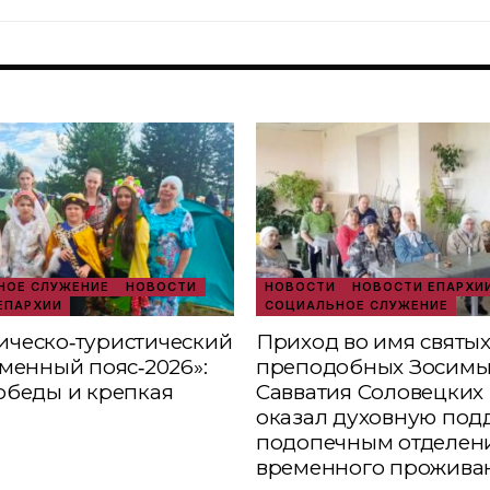
ОЕ СЛУЖЕНИЕ
НОВОСТИ
НОВОСТИ
НОВОСТИ ЕПАРХИ
ЕПАРХИИ
СОЦИАЛЬНОЕ СЛУЖЕНИЕ
ческо‑туристический
Приход во имя святы
аменный пояс‑2026»:
преподобных Зосимы
обеды и крепкая
Савватия Соловецких 
оказал духовную под
подопечным отделен
временного прожива