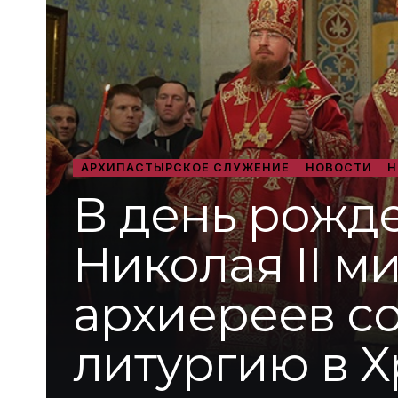
АРХИПАСТЫРСКОЕ СЛУЖЕНИЕ
НОВОСТИ
Н
В день рожд
Николая II м
архиереев с
литургию в Х