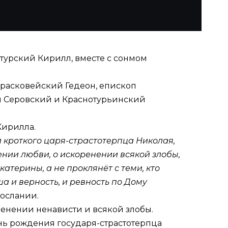
отурский Кирилл, вместе с сонмом
расковейский Гедеон, епископ
п Серовский и Краснотурьинский
Кирилла.
кроткого царя-страстотерпца Николая,
ении любви, о искоренении всякой злобы,
катерины, а не проклянёт с теми, кто
а и верность, и ревность по Дому
послании.
енении ненави­сти и всякой злобы.
нь рождения государя-страстотерпца