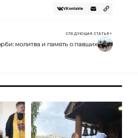
VKontakte
СЛЕДУЮЩАЯ СТАТЬЯ
орби: молитва и память о павших