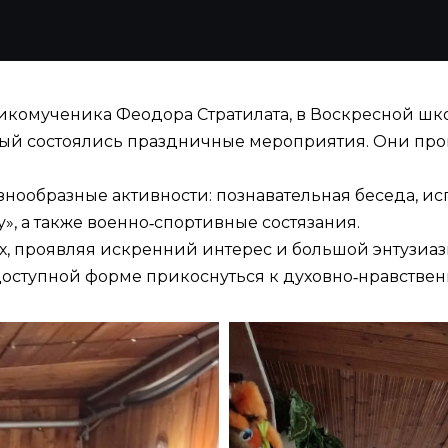
еликомученика Феодора Стратилата, в Воскресной ш
ный состоялись праздничные мероприятия. Они пр
нообразные активности: познавательная беседа, ис
», а также военно‑спортивные состязания.
ях, проявляя искренний интерес и большой энтузиа
 доступной форме прикоснуться к духовно‑нравстве