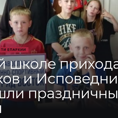
ТИ ЕПАРХИИ
 школе прихода
ов и Исповедни
шли праздничн
я