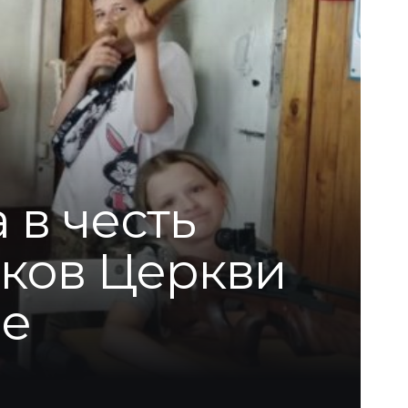
 в честь
ков Церкви
ые