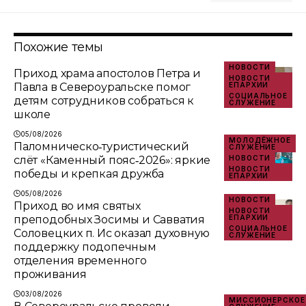
Похожие темы
НОВОСТИ
Приход храма апостолов Петра и
НОВОСТИ
Павла в Североуральске помог
ЕПАРХИИ
СОЦИАЛЬНОЕ
детям сотрудников собраться к
СЛУЖЕНИЕ
школе
05/08/2026
МОЛОДЁЖНОЕ
Паломническо‑туристический
СЛУЖЕНИЕ
слёт «Каменный пояс‑2026»: яркие
НОВОСТИ
НОВОСТИ
победы и крепкая дружба
ЕПАРХИИ
05/08/2026
НОВОСТИ
Приход во имя святых
НОВОСТИ
преподобных Зосимы и Савватия
ЕПАРХИИ
СОЦИАЛЬНОЕ
Соловецких п. Ис оказал духовную
СЛУЖЕНИЕ
поддержку подопечным
отделения временного
проживания
03/08/2026
МИССИОНЕРСКОЕ