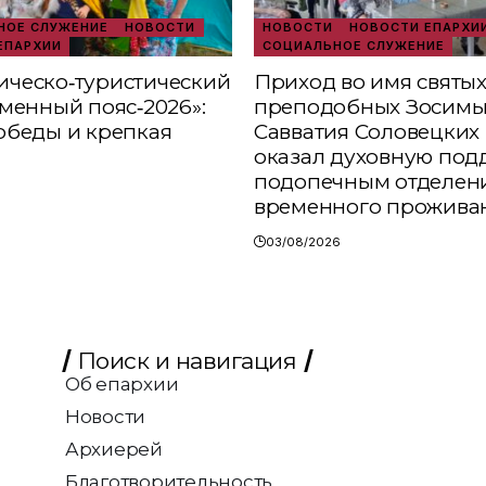
ОЕ СЛУЖЕНИЕ
НОВОСТИ
НОВОСТИ
НОВОСТИ ЕПАРХИ
ЕПАРХИИ
СОЦИАЛЬНОЕ СЛУЖЕНИЕ
ческо‑туристический
Приход во имя святы
аменный пояс‑2026»:
преподобных Зосимы
обеды и крепкая
Савватия Соловецких 
оказал духовную под
подопечным отделен
временного прожива
03/08/2026
Поиск и навигация
Об епархии
Новости
Архиерей
Благотворительность