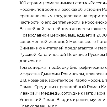
100 страниц тома занимает статья «Россия
России, подробный рассказ об истории Ро
средневековым государствам на территор
частности, о его деятельности в Российс
Важнейшей статьей тома является также м
Православной Церкви, вышедшего в 2000 го
современной историей Московского Патри
Вниманию читателей предлагаются матер
Русской Католической Церкви, о Русском
движении.
Том содержит подборку биографических ст
искусства Дмитрии Ровинском, православ
В.В. Розанове, архитекторе Карло Росси. 
Роман. Среди них преподобный Роман К
Иванович Медведь, сотрудник Патриарха 
Угличский Роман Владимирович, мучени
Сладкопевец и др.