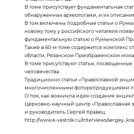
В томе присутствует фундаментальная ста
обнаруженных археологами, и их описание
В том включены подробные статьи о Румыни
новому тому у российского читателя появ
фундаментальную статью о Румынской Пр
Также в 60-м томе содержится комплекс ст
области, Рязанском Преображенском мона
В томе присутствуют статьи, посвященны
человечества.
Традиционно статьи «Православной энц
многочисленными фоторепродукциями пор
О том, как возникла идея создания энцик
Церковно-научный центр «Православная э
и руководитель Сергей Кравец:
http://www.e-vestnik.ru/interviews/sergey_kra