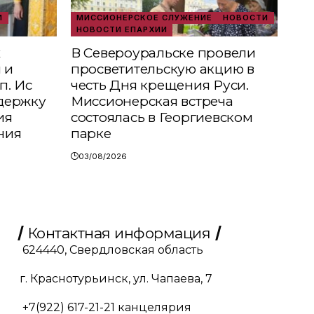
И
МИССИОНЕРСКОЕ СЛУЖЕНИЕ
НОВОСТИ
НОВОСТИ ЕПАРХИИ
х
В Североуральске провели
 и
просветительскую акцию в
п. Ис
честь Дня крещения Руси.
держку
Миссионерская встреча
ия
состоялась в Георгиевском
ния
парке
03/08/2026
Контактная информация
624440, Свердловская область
г. Краснотурьинск, ул. Чапаева, 7
+7(922) 617-21-21
канцелярия