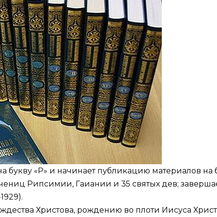
а букву «Р» и начинает публикацию материалов на 
чениц Рипсимии, Гаиании и 35 святых дев; заверша
1929).
ждества Христова, рождению во плоти Иисуса Христ