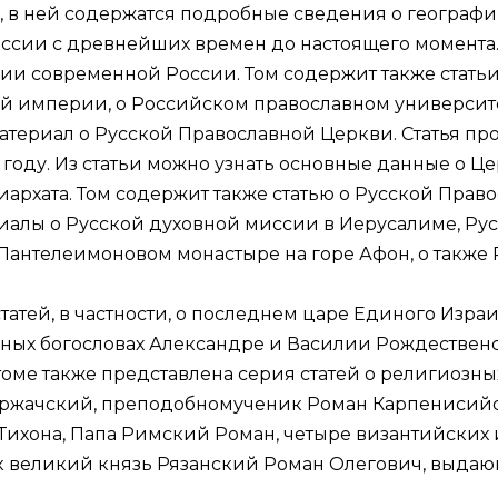
», в ней содержатся подробные сведения о географи
ссии с древнейших времен до настоящего момента.
ии современной России. Том содержит также статьи
кой империи, о Российском православном университе
атериал о Русской Православной Церкви. Статья про
ду. Из статьи можно узнать основные данные о Церк
архата. Том содержит также статью о Русской Прав
иалы о Русской духовной миссии в Иерусалиме, Ру
 Пантелеимоновом монастыре на горе Афон, о также
атей, в частности, о последнем царе Единого Израи
ных богословах Александре и Василии Рождествен
В томе также представлена серия статей о религиозн
иржачский, преподобномученик Роман Карпенисий
Тихона, Папа Римский Роман, четыре византийских 
к великий князь Рязанский Роман Олегович, выда