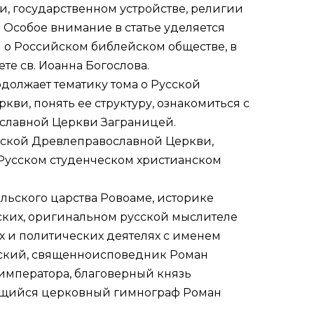
и, государственном устройстве, религии
 Особое внимание в статье уделяется
 о Российском библейском обществе, в
те св. Иоанна Богослова.
должает тематику тома о Русской
ви, понять ее структуру, ознакомиться с
ославной Церкви Заграницей.
сской Древлеправославной Церкви,
 Русском студенческом христианском
льского царства Ровоаме, историке
ских, оригинальном русской мыслителе
ых и политических деятелях с именем
ский, священноисповедник Роман
императора, благоверный князь
ющийся церковный гимнограф Роман