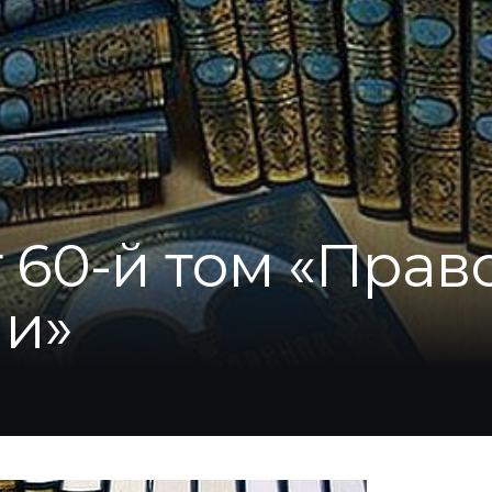
 60-й том «Пра
и»