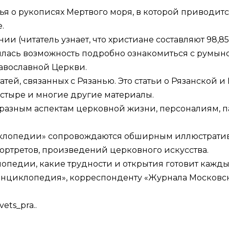
тья о рукописях Мертвого моря, в которой приводит
.
и (читатель узнает, что христиане составляют 98,8
илась возможность подробно ознакомиться с румын
авославной Церкви.
атей, связанных с Рязанью. Это статьи о Рязанской 
стыре и многие другие материалы.
е разным аспектам церковной жизни, персоналиям, 
иклопедии» сопровождаются обширным иллюстратив
третов, произведений церковного искусства.
лопедии, какие трудности и открытия готовит кажд
нциклопедия», корреспонденту «Журнала Московско
vets_pra..