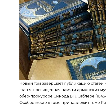
Новый том завершает публикацию статей н
статья, посвященная памяти армянских му
обер-прокуроре Синода В.К. Саблере (1845-
Особое место в томе принадлежит теме Ро