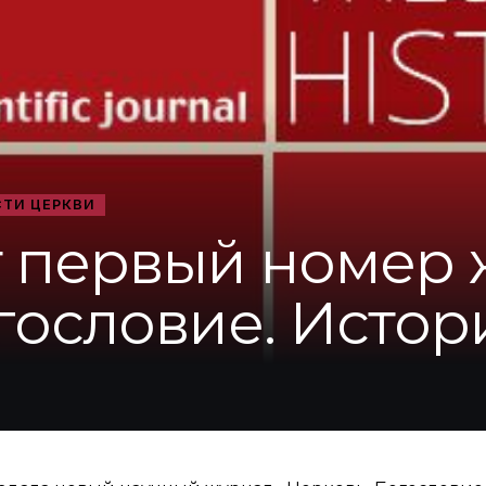
ТИ ЦЕРКВИ
т первый номер
гословие. Истор