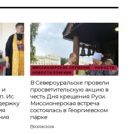
И
МИССИОНЕРСКОЕ СЛУЖЕНИЕ
НОВОСТИ
НОВОСТИ ЕПАРХИИ
х
В Североуральске провели
 и
просветительскую акцию в
п. Ис
честь Дня крещения Руси.
держку
Миссионерская встреча
ия
состоялась в Георгиевском
ния
парке
03/08/2026