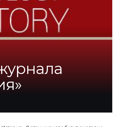
 журнала
ия»