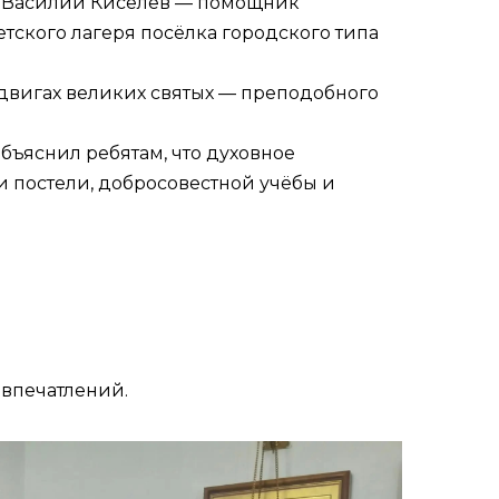
ей Василий Киселёв — помощник
тского лагеря посёлка городского типа
одвигах великих святых — преподобного
бъяснил ребятам, что духовное
и постели, добросовестной учёбы и
 впечатлений.