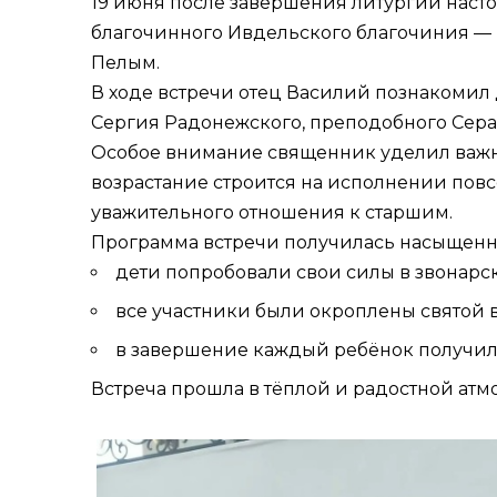
19 июня после завершения литургии наст
благочинного Ивдельского благочиния — п
Пелым.
В ходе встречи отец Василий познакомил 
Сергия Радонежского, преподобного Сера
Особое внимание священник уделил важной
возрастание строится на исполнении повс
уважительного отношения к старшим.
Программа встречи получилась насыщен
дети попробовали свои силы в звонарск
все участники были окроплены святой 
в завершение каждый ребёнок получил 
Встреча прошла в тёплой и радостной атмо