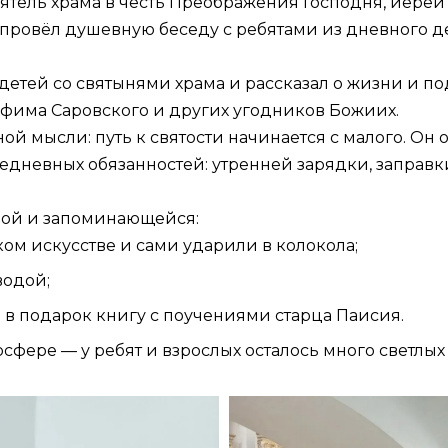
оятель храма в честь Преображения Господня, иер
ровёл душевную беседу с ребятами из дневного де
детей со святынями храма и рассказал о жизни и п
фима Саровского и других угодников Божиих.
 мысли: путь к святости начинается с малого. Он о
едневных обязанностей: утренней зарядки, заправк
ной и запоминающейся:
ом искусстве и сами ударили в колокола;
водой;
в подарок книгу с поучениями старца Паисия.
сфере — у ребят и взрослых осталось много светлых