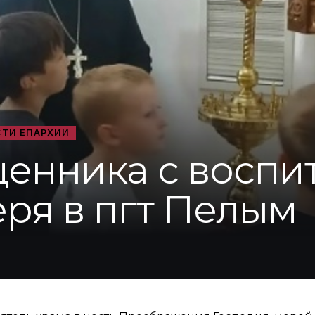
ТИ ЕПАРХИИ
щенника с восп
еря в пгт Пелым