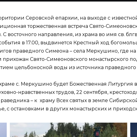
 территории Серовской епархии, на выходе с известн
ционная торжественная встреча Свято-Симеоновско
С восточного направления, из храма во имя св. блг
о события в 17.00, выдвинется Крестный ход богомо
гов праведного Симеона – села Меркушино, где на 
 и прихожан Свято-Симеоновского монастырского по
ием цельбоносной воды из источника праведного 
м храме с. Меркушино будет Божественная Литургия 
уховно-нравственных трудов, 22 сентября, крестох
раведника – к храму Всех святых в земле Сибирско
рье, с остановками в других монастырских и приход