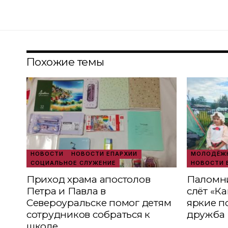
Похожие темы
НОВОСТИ
НОВОСТИ ЕПАРХИИ
МОЛОДЁЖН
СОЦИАЛЬНОЕ СЛУЖЕНИЕ
НОВОСТИ 
Приход храма апостолов
Паломни
Петра и Павла в
слёт «К
Североуральске помог детям
яркие п
сотрудников собраться к
дружба
школе