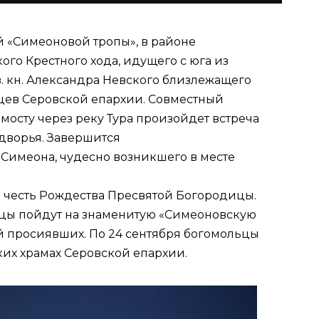
ой «Симеоновой тропы», в районе
го Крестного хода, идущего с юга из
в. кн. Александра Невского близлежащего
льцев Серовской епархии. Совместный
мосту через реку Тура произойдет встреча
дворья. Завершится
Симеона, чудесно возникшего в месте
в честь Рождества Пресвятой Богородицы.
одцы пойдут на знаменитую «Симеоновскую
й просиявших. По 24 сентября богомольцы
ских храмах Серовской епархии.