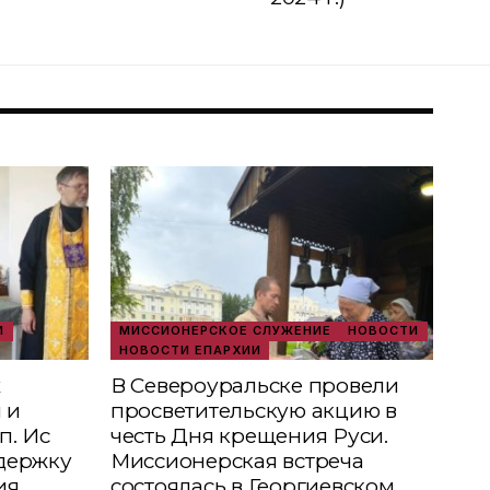
И
МИССИОНЕРСКОЕ СЛУЖЕНИЕ
НОВОСТИ
НОВОСТИ ЕПАРХИИ
х
В Североуральске провели
 и
просветительскую акцию в
п. Ис
честь Дня крещения Руси.
держку
Миссионерская встреча
ия
состоялась в Георгиевском