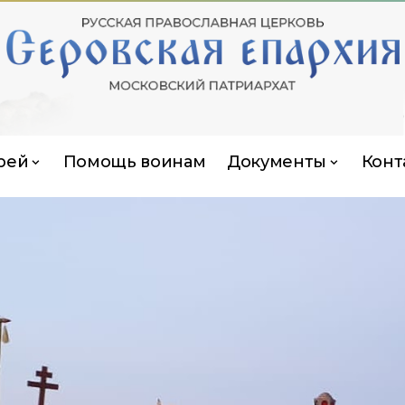
рей
Помощь воинам
Документы
Конт