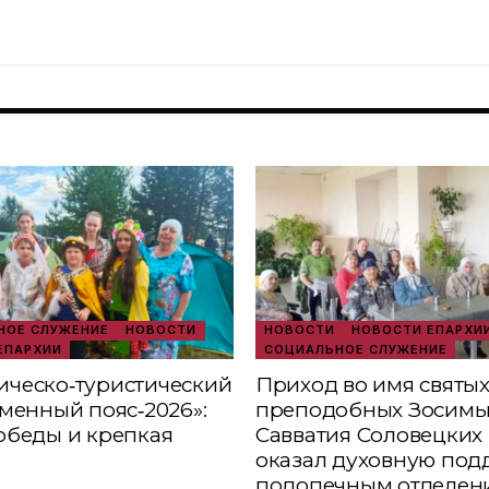
ОЕ СЛУЖЕНИЕ
НОВОСТИ
НОВОСТИ
НОВОСТИ ЕПАРХИ
ЕПАРХИИ
СОЦИАЛЬНОЕ СЛУЖЕНИЕ
ческо‑туристический
Приход во имя святы
аменный пояс‑2026»:
преподобных Зосимы
обеды и крепкая
Савватия Соловецких 
оказал духовную под
подопечным отделен