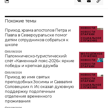
Похожие темы
НОВОСТИ
Приход храма апостолов Петра и
НОВОСТИ
Павла в Североуральске помог
ЕПАРХИИ
СОЦИАЛЬНОЕ
детям сотрудников собраться к
СЛУЖЕНИЕ
школе
05/08/2026
МОЛОДЁЖНОЕ
Паломническо‑туристический
СЛУЖЕНИЕ
слёт «Каменный пояс‑2026»: яркие
НОВОСТИ
НОВОСТИ
победы и крепкая дружба
ЕПАРХИИ
05/08/2026
НОВОСТИ
Приход во имя святых
НОВОСТИ
преподобных Зосимы и Савватия
ЕПАРХИИ
СОЦИАЛЬНОЕ
Соловецких п. Ис оказал духовную
СЛУЖЕНИЕ
поддержку подопечным
отделения временного
проживания