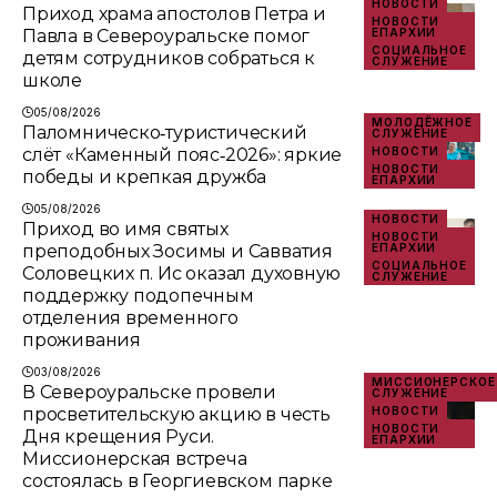
НОВОСТИ
Приход храма апостолов Петра и
НОВОСТИ
Павла в Североуральске помог
ЕПАРХИИ
СОЦИАЛЬНОЕ
детям сотрудников собраться к
СЛУЖЕНИЕ
школе
05/08/2026
МОЛОДЁЖНОЕ
Паломническо‑туристический
СЛУЖЕНИЕ
слёт «Каменный пояс‑2026»: яркие
НОВОСТИ
НОВОСТИ
победы и крепкая дружба
ЕПАРХИИ
05/08/2026
НОВОСТИ
Приход во имя святых
НОВОСТИ
преподобных Зосимы и Савватия
ЕПАРХИИ
СОЦИАЛЬНОЕ
Соловецких п. Ис оказал духовную
СЛУЖЕНИЕ
поддержку подопечным
отделения временного
проживания
03/08/2026
МИССИОНЕРСКОЕ
В Североуральске провели
СЛУЖЕНИЕ
просветительскую акцию в честь
НОВОСТИ
НОВОСТИ
Дня крещения Руси.
ЕПАРХИИ
Миссионерская встреча
состоялась в Георгиевском парке