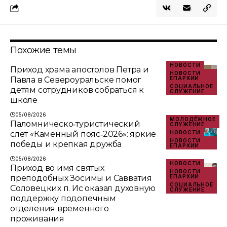
Похожие темы
НОВОСТИ
Приход храма апостолов Петра и
НОВОСТИ
Павла в Североуральске помог
ЕПАРХИИ
СОЦИАЛЬНОЕ
детям сотрудников собраться к
СЛУЖЕНИЕ
школе
05/08/2026
МОЛОДЁЖНОЕ
Паломническо‑туристический
СЛУЖЕНИЕ
слёт «Каменный пояс‑2026»: яркие
НОВОСТИ
НОВОСТИ
победы и крепкая дружба
ЕПАРХИИ
05/08/2026
НОВОСТИ
Приход во имя святых
НОВОСТИ
преподобных Зосимы и Савватия
ЕПАРХИИ
СОЦИАЛЬНОЕ
Соловецких п. Ис оказал духовную
СЛУЖЕНИЕ
поддержку подопечным
отделения временного
проживания