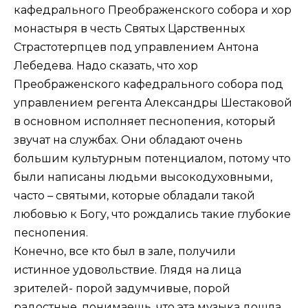
кафедрального Преображенского собора и хор
монастыря в честь Святых Царственных
Страстотерпцев под управлением Антона
Лебедева. Надо сказать, что хор
Преображенского кафедрального собора под
управлением регента Александры Шестаковой
в основном исполняет песнопения, который
звучат на службах. Они обладают очень
большим культурным потенциалом, потому что
были написаны людьми высокодуховными,
часто – святыми, которые обладали такой
любовью к Богу, что рождались такие глубокие
песнопения.
Конечно, все кто был в зале, получили
истинное удовольствие. Глядя на лица
зрителей- порой задумчивые, порой
радостные, понимаешь, что эта музыка дошла