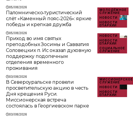
05/08/2026
МОЛОДЁЖНОЕ
Паломническо‑туристический
СЛУЖЕНИЕ
слёт «Каменный пояс‑2026»: яркие
НОВОСТИ
НОВОСТИ
победы и крепкая дружба
ЕПАРХИИ
05/08/2026
НОВОСТИ
Приход во имя святых
НОВОСТИ
преподобных Зосимы и Савватия
ЕПАРХИИ
СОЦИАЛЬНОЕ
Соловецких п. Ис оказал духовную
СЛУЖЕНИЕ
поддержку подопечным
отделения временного
проживания
03/08/2026
МИССИОНЕРСКОЕ
В Североуральске провели
СЛУЖЕНИЕ
просветительскую акцию в честь
НОВОСТИ
НОВОСТИ
Дня крещения Руси.
ЕПАРХИИ
Миссионерская встреча
состоялась в Георгиевском парке
03/08/2026