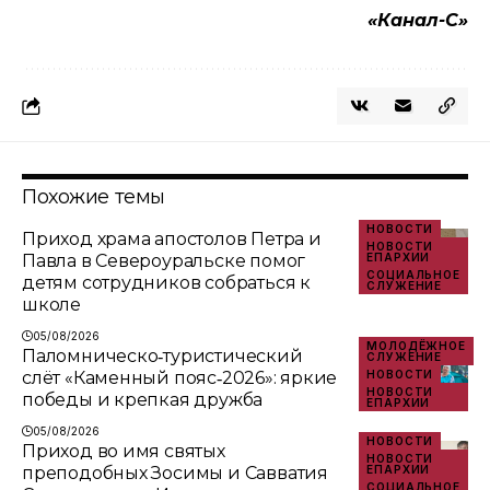
«Канал-С»
Похожие темы
НОВОСТИ
Приход храма апостолов Петра и
НОВОСТИ
Павла в Североуральске помог
ЕПАРХИИ
СОЦИАЛЬНОЕ
детям сотрудников собраться к
СЛУЖЕНИЕ
школе
05/08/2026
МОЛОДЁЖНОЕ
Паломническо‑туристический
СЛУЖЕНИЕ
слёт «Каменный пояс‑2026»: яркие
НОВОСТИ
НОВОСТИ
победы и крепкая дружба
ЕПАРХИИ
05/08/2026
НОВОСТИ
Приход во имя святых
НОВОСТИ
преподобных Зосимы и Савватия
ЕПАРХИИ
СОЦИАЛЬНОЕ