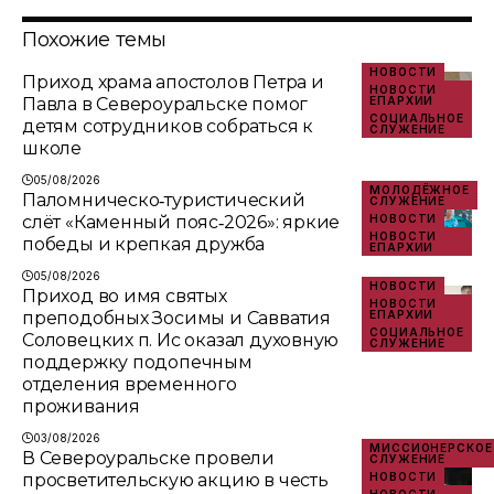
Похожие темы
НОВОСТИ
Приход храма апостолов Петра и
НОВОСТИ
Павла в Североуральске помог
ЕПАРХИИ
СОЦИАЛЬНОЕ
детям сотрудников собраться к
СЛУЖЕНИЕ
школе
05/08/2026
МОЛОДЁЖНОЕ
Паломническо‑туристический
СЛУЖЕНИЕ
слёт «Каменный пояс‑2026»: яркие
НОВОСТИ
НОВОСТИ
победы и крепкая дружба
ЕПАРХИИ
05/08/2026
НОВОСТИ
Приход во имя святых
НОВОСТИ
преподобных Зосимы и Савватия
ЕПАРХИИ
СОЦИАЛЬНОЕ
Соловецких п. Ис оказал духовную
СЛУЖЕНИЕ
поддержку подопечным
отделения временного
проживания
03/08/2026
МИССИОНЕРСКОЕ
В Североуральске провели
СЛУЖЕНИЕ
просветительскую акцию в честь
НОВОСТИ
НОВОСТИ