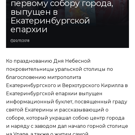
первому собору города,
выпущен в
Екатеринбургской
епархии
20/11/2018
Ко
празднованию
Дня Небесной
покровительницы уральской столицы по
благословению митрополита
Екатеринбургского и Верхотурского Кирилла в
Екатеринбургской епархии выпущен
информационный буклет, посвященный граду
святой Екатерины и рассказывающий о
соборе, который украшал собою центр города
и наряду с заводом дал начало горной столице
на Урале, а также о житии самой