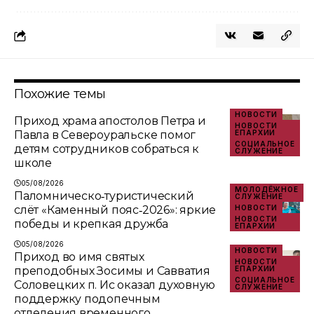
Похожие темы
НОВОСТИ
Приход храма апостолов Петра и
НОВОСТИ
Павла в Североуральске помог
ЕПАРХИИ
СОЦИАЛЬНОЕ
детям сотрудников собраться к
СЛУЖЕНИЕ
школе
05/08/2026
МОЛОДЁЖНОЕ
Паломническо‑туристический
СЛУЖЕНИЕ
слёт «Каменный пояс‑2026»: яркие
НОВОСТИ
НОВОСТИ
победы и крепкая дружба
ЕПАРХИИ
05/08/2026
НОВОСТИ
Приход во имя святых
НОВОСТИ
преподобных Зосимы и Савватия
ЕПАРХИИ
СОЦИАЛЬНОЕ
Соловецких п. Ис оказал духовную
СЛУЖЕНИЕ
поддержку подопечным
отделения временного