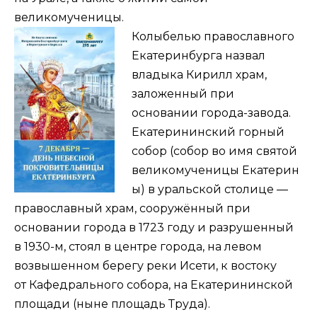
великомученицы.
Колыбелью православного
Екатеринбурга назвал
владыка Кирилл храм,
заложенный при
основании города-завода.
Екатерининский горный
собор (собор во имя святой
великомученицы Екатерин
ы) в уральской столице —
православный храм, сооружённый при
основании города в 1723 году и разрушенный
в 1930-м, стоял в центре города, на левом
возвышенном берегу реки Исети, к востоку
от Кафедрального собора, на Екатерининской
площади (ныне площадь Труда).