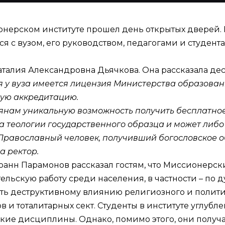
ионерском институте прошел день открытых дверей
 с вузом, его руководством, педагогами и студента
 Наталия Александровна Дьячкова. Она рассказала 
у вуза имеется лицензия Министерства образовани
ную аккредитацию.
нам уникальную возможность получить бесплатное 
а теологии государственного образца и может либо
. Православный человек, получивший богословское 
а ректор.
нн Парамонов рассказал гостям, что Миссионерск
тельскую работу среди населения, в частности – по
ь деструктивному влиянию религиозного и полити
 и тоталитарных сект. Студенты в институте углуб
ские дисциплины. Однако, помимо этого, они получ