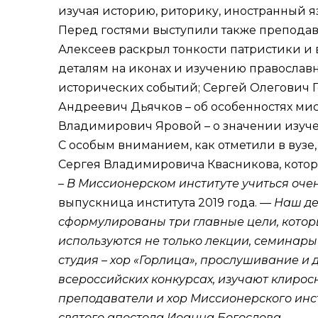
изучая историю, риторику, иностранный яз
Перед гостями выступили также преподав
Алексеев раскрыл тонкости патристики и 
деталям на иконах и изучению православ
исторических событий; Сергей Олегович Г
Андреевич Дьячков – об особенностях ми
Владимирович Яровой – о значении изуче
С особым вниманием, как отметили в вузе
Сергея Владимировича Квасникова, которы
– В Миссионерском институте учиться оче
выпускница института 2019 года. —
Наш де
сформулированы три главные цели, котор
используются не только лекции, семинары 
студия – хор «Горлица», прослушивание и
всероссийских конкурсах, изучают клиро
преподаватели и хор Миссионерского инст
святого апостола Иоанна Богослова.