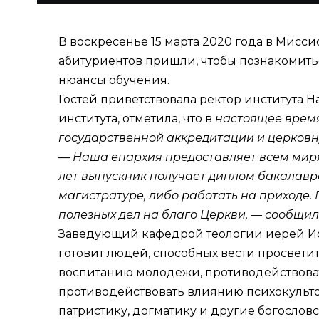
В воскресенье 15 марта 2020 года в Мисс
абитуриентов пришли, чтобы познакомиться
нюансы обучения.
Гостей приветствовала ректор института
института, отметила, что в
настоящее время 
государственной аккредитации и церков
— Наша епархия предоставляет всем миря
лет выпускник получает диплом бакалавр
магистратуре, либо работать на приходе
полезных дел на благо Церкви, — сообщил
Заведующий кафедрой теологии иерей Иоа
готовит людей, способных вести просвети
воспитанию молодежи, противодействоват
противодействовать влиянию психокультов
патристику, догматику и другие богослов