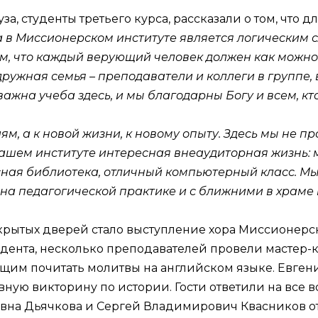
, студенты третьего курса, рассказали о том, что дл
а в Миссионерском институте является логическим 
м, что каждый верующий человек должен как можно 
дружная семья – преподаватели и коллеги в группе, 
важна учеба здесь, и мы благодарны Богу и всем, кт
иям, а к новой жизни, к новому опыту. Здесь мы не 
нашем институте интересная внеаудиторная жизнь: 
сная библиотека, отличный компьютерный класс. М
е на педагогической практике и с ближними в храм
ткрытых дверей стало выступление хора Миссионерск
удента, несколько преподавателей провели мастер-
м почитать молитвы на английском языке. Евгени
ую викторину по истории. Гости ответили на все в
вна Дьячкова и Сергей Владимирович Квасников от