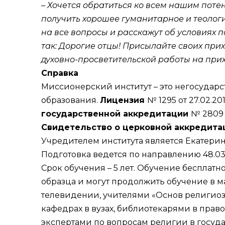
– Хочется обратиться ко всем нашим поте
получить хорошее гуманитарное и теологич
на все вопросы и расскажут об условиях п
так: Дорогие отцы! Присылайте своих при
духовно-просветительской работы на при
Справка
Миссионерский институт
– это негосудар
образования.
Лицензия
№ 1295 от 27.02.2
государственной аккредитации
№ 2809 
Свидетельство о церковной аккредит
Учредителем института является Екатеринб
Подготовка ведется по направлению 48.03.
Срок обучения – 5 лет. Обучение бесплат
образца и могут продолжить обучение в м
телевидении, учителями «Основ религиозн
кафедрах в вузах, библиотекарями в прав
экспертами по вопросам религии в госуд