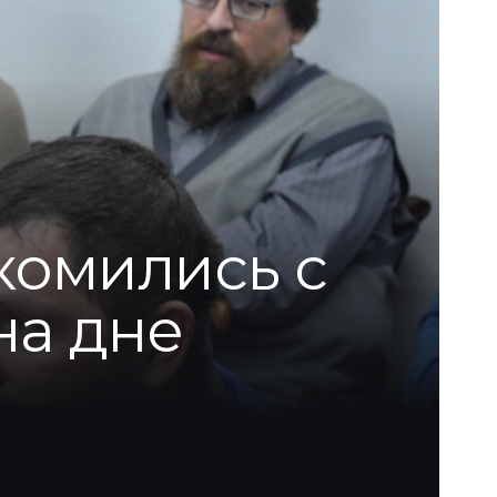
комились с
на дне