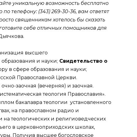
кайте уникальную возможность бесплатно
о телефону: (343) 269-30-36, вам ответят
просто священникам хотелось бы сказать
дготовите себе отличных помощников для
Дьячкова.
ганизация высшего
 образования и науки;
Свидетельство о
ру в сфере образования и науки;
усской Православной Церкви.
очно-заочная (вечерняя) и заочная.
Систематическая теология Православия».
диплом бакалавра теологии установленного
твах, на православном радио и
и на теологических и религиоведческих
жьего в церковноприходских школах,
туры. Получив высшее богословское