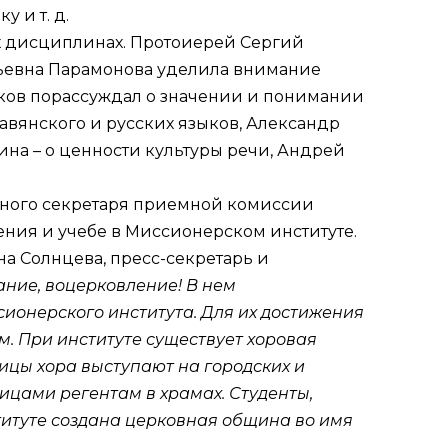
 и т. д.
ых дисциплинах. Протоиерей Сергий
еньевна Парамонова уделила внимание
аков порассуждал о значении и понимании
авянского и русских языков, Александр
на – о ценности культуры речи, Андрей
енного секретаря приемной комиссии
ения и учебе в Миссионерском институте.
на Солнцева, пресс-секретарь и
ание, воцерковление! В нем
ионерского института. Для их достижения
ам. При институте существует хоровая
ицы хора выступают на городских и
ицами регентам в храмах. Студенты,
титуте создана церковная община во имя