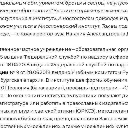
нциальным абитуриентам: братья и сестры, не упус
еское образование! Звоните в приемную комиссию п
оступления в институт». А настоятелям приходов и 
хожан учиться в Миссионерский институт. Так вы по
ходе,
— сказала ректор вуза Наталия Александровна 
ственное частное учреждение – образовательная ор
015 выдана Федеральной службой по надзору в сфере
от 18.04.2018 выдано Федеральной службой по надзо
ации
№ 9 от 28.06.2018 выдано Учебным комитетом Р
ургская епархия. В институте две формы обучения: 
01 Теология (бакалавриат), профиль подготовки – «
ное. По окончании института выпускники получают 
агистратуре или работать в православных издательс
ых культур и светской этики» (ОРКСЭ), методистам
ославных библиотеках, преподавателями Закона Бо
арственных учреждениях, а также учреждениях куль