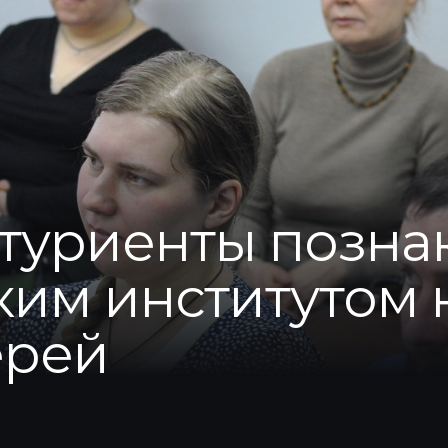
туриенты позна
им институтом 
ерей