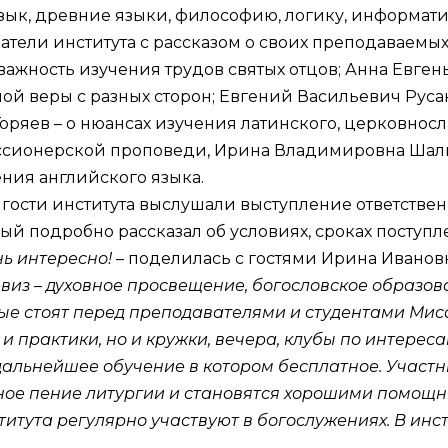
ык, древние языки, философию, логику, информатику
атели института с рассказом о своих преподаваем
важность изучения трудов святых отцов; Анна Евг
ной веры с разных сторон; Евгений Васильевич Рус
оряев – о нюансах изучения латинского, церковносл
ссионерской проповеди, Ирина Владимировна Шали
ния английского языка.
, гости института выслушали выступление ответств
й подробно рассказал об условиях, сроках поступл
нь интересно!
– поделилась с гостями Ирина Иванов
виз – духовное просвещение, богословское образов
ые стоят перед преподавателями и студентами Мисс
и практики, но и кружки, вечера, клубы по интерес
 дальнейшее обучение в котором бесплатное. Участн
сное пение литургии и становятся хорошими помощн
итута регулярно участвуют в богослужениях. В инс