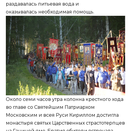
раздавалась питьевая вода и
оказывалась необходимая помощь.
Около семи часов утра колонна крестного хода
во главе со Святейшим Патриархом
Московским и всея Руси Кириллом достигла
монастыря святых Царственных страстотерпцев
на Ганиной яме. Братия обители встречала