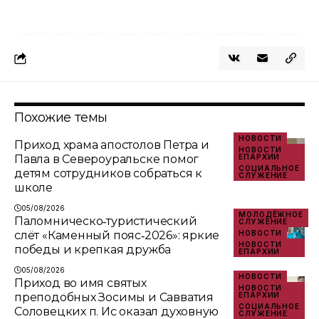
Похожие темы
НОВОСТИ
Приход храма апостолов Петра и
НОВОСТИ
Павла в Североуральске помог
ЕПАРХИИ
СОЦИАЛЬНОЕ
детям сотрудников собраться к
СЛУЖЕНИЕ
школе
05/08/2026
МОЛОДЁЖНОЕ
Паломническо‑туристический
СЛУЖЕНИЕ
слёт «Каменный пояс‑2026»: яркие
НОВОСТИ
НОВОСТИ
победы и крепкая дружба
ЕПАРХИИ
05/08/2026
НОВОСТИ
Приход во имя святых
НОВОСТИ
преподобных Зосимы и Савватия
ЕПАРХИИ
СОЦИАЛЬНОЕ
Соловецких п. Ис оказал духовную
СЛУЖЕНИЕ