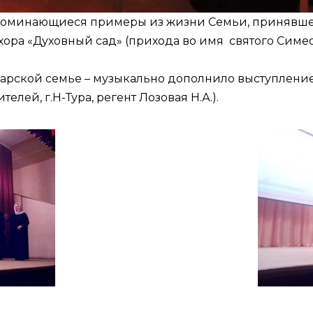
апоминающиеся примеры из жизни Семьи, принявше
а «Духовный сад» (прихода во имя святого Симеона
Царской семье – музыкально дополнило выступлен
лей, г.Н-Тура, регент Лозовая Н.А.).