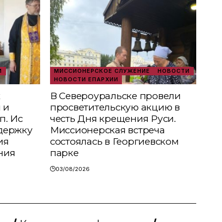
И
МИССИОНЕРСКОЕ СЛУЖЕНИЕ
НОВОСТИ
НОВОСТИ ЕПАРХИИ
х
В Североуральске провели
 и
просветительскую акцию в
п. Ис
честь Дня крещения Руси.
держку
Миссионерская встреча
ия
состоялась в Георгиевском
ния
парке
03/08/2026