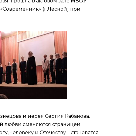
орая прошла в актовом зале МБОУ
 «Современник» (г.Лесной) при
знецова и иерея Сергия Кабанова.
кой любви сменяются страницей
у, человеку и Отечеству – становятся