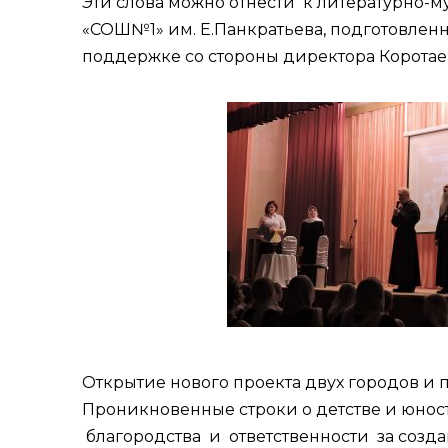
Эти слова можно отнести к литературно-
«СОШ№1» им. Е.Панкратьева, подготовленн
поддержке со стороны директора Коротае
Открытие нового проекта двух городов и 
Проникновенные строки о детстве и юност
благородства и ответственности за созда