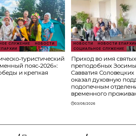
ОЕ СЛУЖЕНИЕ
НОВОСТИ
НОВОСТИ
НОВОСТИ ЕПАРХИ
ЕПАРХИИ
СОЦИАЛЬНОЕ СЛУЖЕНИЕ
ческо‑туристический
Приход во имя святы
аменный пояс‑2026»:
преподобных Зосимы
обеды и крепкая
Савватия Соловецких 
оказал духовную под
подопечным отделен
временного прожива
03/08/2026