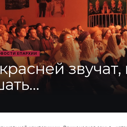
ОВОСТИ ЕПАРХИИ
красней звучат, 
шать…