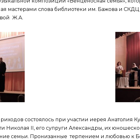
музыкальной композиции «Венценосная семья», кот
ая мастерами слова библиотеки им. Бажова и СКДЦ
вой Ж.А.
приходов состоялось при участии иерея Анатолия Ку
и Николая II, его супруги Александры, их юношес
ние семьи. Пронизанные терпением и любовью к Бог