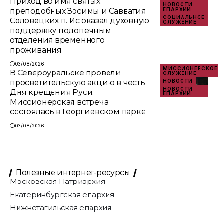
Приход во имя святых
НОВОСТИ
преподобных Зосимы и Савватия
ЕПАРХИИ
СОЦИАЛЬНОЕ
Соловецких п. Ис оказал духовную
СЛУЖЕНИЕ
поддержку подопечным
отделения временного
проживания
03/08/2026
МИССИОНЕРСКОЕ
В Североуральске провели
СЛУЖЕНИЕ
просветительскую акцию в честь
НОВОСТИ
НОВОСТИ
Дня крещения Руси.
ЕПАРХИИ
Миссионерская встреча
состоялась в Георгиевском парке
03/08/2026
Полезные интернет-ресурсы
Московская Патриархия
Екатеринбургская епархия
Нижнетагильская епархия